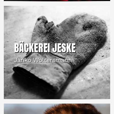
BÄCKEREI JESKE
Janko Woltersmann