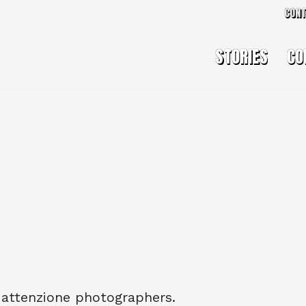
CON
STORIES
CO
 attenzione photographers.