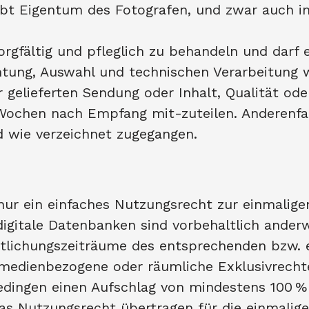
eibt Eigentum des Fotografen, und zwar auch i
orgfältig und pfleglich zu behandeln und darf e
htung, Auswahl und technischen Verarbeitung 
r gelieferten Sendung oder Inhalt, Qualität od
Wochen nach Empfang mit-zuteilen. Anderenfall
 wie verzeichnet zugegangen.
 nur ein einfaches Nutzungsrecht zur einmalig
 digitale Datenbanken sind vorbehaltlich anderw
ntlichungszeiträume des entsprechenden bzw. e
 medienbezogene oder räumliche Exklusivrecht
dingen einen Aufschlag von mindestens 100 % 
 das Nutzungsrecht übertragen für die einmali